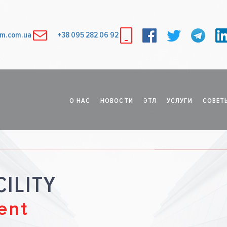
fm.com.ua
+38 095 282 06 92
О НАС
НОВОСТИ
ЭТЛ
УСЛУГИ
СОВЕТ
ILITY
ent