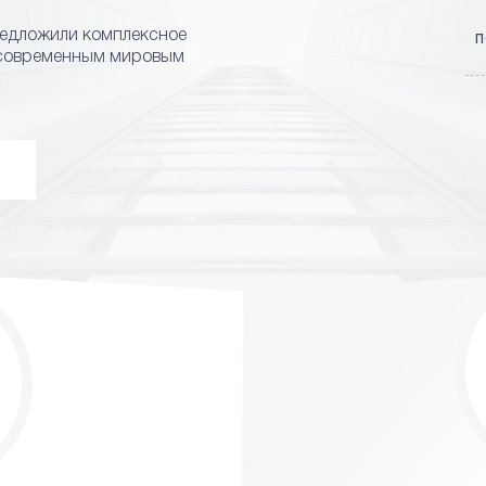
редложили комплексное
П
 современным мировым