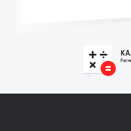
КА
Расч