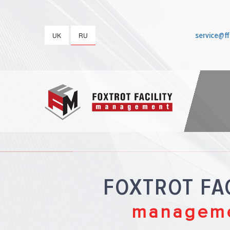
service@f
UK
RU
FOXTROT FAC
managem